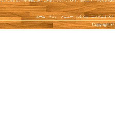
号外KENJIイベント 結婚記念！サプ
などにお住まいのお客様に多くご来店いただいています。他のエリアの方もお気軽
2016年6月
守谷焼肉イベント！
ホーム
サロン
メニュー
スタイル
エステ＆まつげ
2016年5月
Copyright © 
えりさんお誕生会
2016年3月
☆ママさんお誕生会☆（2016年3月）
2016年2月
2月誕生会（2016年2月）
2016年1月
KENJI新年会
2015年12月
KENJI忘年会
2015年11月
☆横浜中華街ツアー 2015秋☆（2015年
2015年10月
10月 初石台シャンプー台リニューア
10月イベント！ヨッシーお誕生会