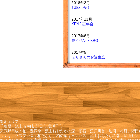
2018年2月
お誕生会！
2017年12月
KENJI忘年会
2017年6月
夏イベントBBQ
2017年5月
えりさんのお誕生会
2017年2月
大野店長＆わかこさんのお誕生日会
2016年12月
忘年会
2016年10月
ヨッシーのお誕生日会
2016年8月
対応エリア
8月誕生会（2016年8月）
千葉県：流山市,柏市,野田市,我孫子市
東武野田線：柏、豊四季、流山おおたかの森、初石、江戸川台、運河、梅郷、野田
2016年7月
つくばエクスプレス：柏たなか、柏の葉キャンパス、流山おおたかの森、流山セン