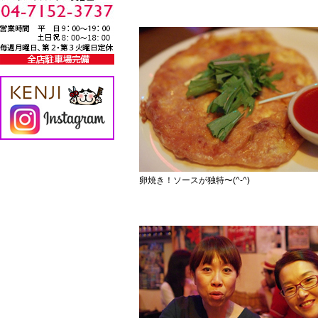
卵焼き！ソースが独特〜(^-^)