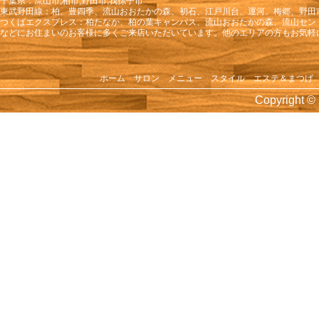
千葉県：流山市,柏市,野田市,我孫子市
東武野田線：柏、豊四季、流山おおたかの森、初石、江戸川台、運河、梅郷、野田
2016年7月
つくばエクスプレス：柏たなか、柏の葉キャンパス、流山おおたかの森、流山セン
号外KENJIイベント 結婚記念！サプ
などにお住まいのお客様に多くご来店いただいています。他のエリアの方もお気軽
2016年6月
守谷焼肉イベント！
ホーム
サロン
メニュー
スタイル
エステ＆まつげ
2016年5月
Copyright © 
えりさんお誕生会
2016年3月
☆ママさんお誕生会☆（2016年3月）
2016年2月
2月誕生会（2016年2月）
2016年1月
KENJI新年会
2015年12月
KENJI忘年会
2015年11月
☆横浜中華街ツアー 2015秋☆（2015年