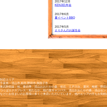
2017年12月
KENJI忘年会
2017年6月
夏イベントBBQ
2017年5月
えりさんのお誕生会
2017年2月
大野店長＆わかこさんのお誕生日会
2016年12月
忘年会
2016年10月
ヨッシーのお誕生日会
2016年8月
対応エリア
8月誕生会（2016年8月）
千葉県：流山市,柏市,野田市,我孫子市
東武野田線：柏、豊四季、流山おおたかの森、初石、江戸川台、運河、梅郷、野田
2016年7月
つくばエクスプレス：柏たなか、柏の葉キャンパス、流山おおたかの森、流山セン
号外KENJIイベント 結婚記念！サプ
などにお住まいのお客様に多くご来店いただいています。他のエリアの方もお気軽
2016年6月
守谷焼肉イベント！