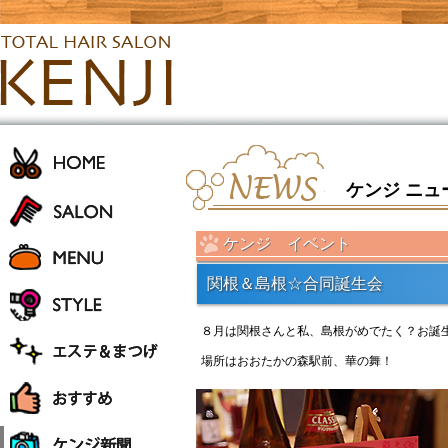
ケンジ ニュ
ケンジ イベント
関根＆島根☆合同誕生会
８月は関根さんと私、島根がめでたく？お誕
場所はおおたかの森駅前、華の舞！